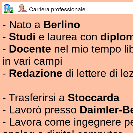
Carriera professionale
- Nato a
Berlino
-
Studi
e laurea con
diplom
-
Docente
nel mio tempo lib
in vari campi
-
Redazione
di lettere di l
- Trasferirsi a
Stoccarda
- Lavorò presso
Daimler-B
- Lavora come ingegnere p