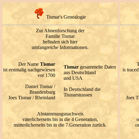
Tismar's Genealogie
Zur Ahnenforschung der
Familie Tismar
befinden sich hier
umfangreiche Informationen.
Der Name
Tismar
Tismar
gesammelte Daten
ist erstmalig nachgewiesen
is trace
aus Deutschland
vor 1700
und USA
Daniel Tismar /
In Deutschland die
Brandenburg
Tismarstrassen
Joes Tismar / Rheinland
Joes T
Abstammungsnachweis
väterlicherseits bis in die 4 Generation,
o
mütterlicherseits bis in die 7.Generation zurück.
on