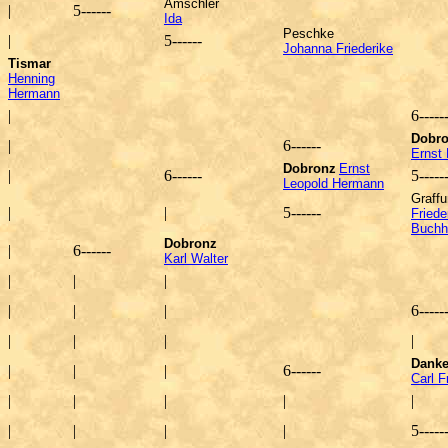
Amschler
|
5
------
Ida
Peschke
|
5
------
Johanna Friederike
Tismar
Henning
Hermann
|
6
-----
Dobr
|
6
------
Ernst
Dobronz
Ernst
|
6
------
5
-----
Leopold Hermann
Graff
|
|
5
------
Friede
Buchh
Dobronz
|
6
------
Karl Walter
|
|
|
|
|
|
6
-----
|
|
|
|
Dank
|
|
|
6
------
Carl F
|
|
|
|
|
|
|
|
|
5
-----