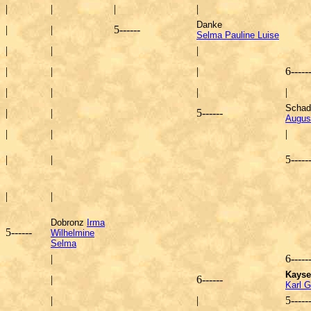
|
|
|
|
Danke
|
|
5
------
Selma Pauline Luise
|
|
|
|
|
|
6
-----
|
|
|
|
Scha
|
|
5
------
Augus
|
|
|
|
|
5
-----
|
|
Dobronz
Irma
5
------
Wilhelmine
Selma
|
6
-----
Kayse
|
6
------
Karl G
|
|
5
-----