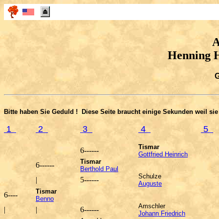
A
Henning
G
Bitte haben Sie Geduld ! Diese Seite braucht einige Sekunden weil sie 
1
2
3
4
5
Tismar
6
------
Gottfried Heinrich
Tismar
6
------
Berthold Paul
Schulze
|
5
------
Auguste
Tismar
6
----
Benno
Amschler
|
|
6
------
Johann Friedrich