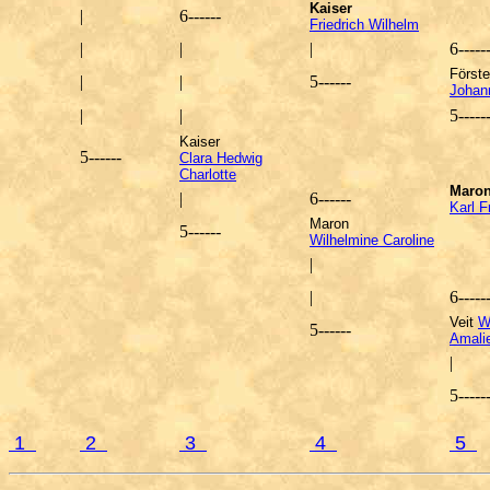
Kaiser
|
6
------
Friedrich Wilhelm
|
|
|
6
-----
Förste
|
|
5
------
Johan
|
|
5
-----
Kaiser
5
------
Clara Hedwig
Charlotte
Maro
|
6
------
Karl F
Maron
5
------
Wilhelmine Caroline
|
|
6
-----
Veit
W
5
------
Amali
|
5
-----
1
2
3
4
5