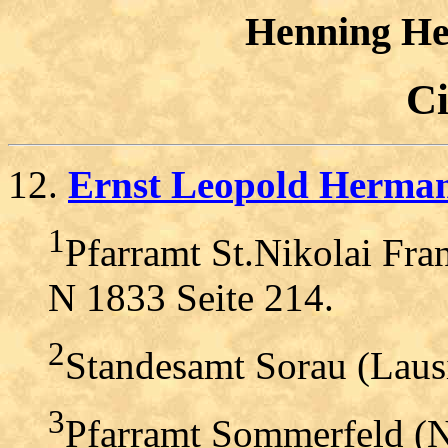
Henning H
Ci
12.
Ernst Leopold Herm
1
Pfarramt St.Nikolai Fra
N 1833 Seite 214.
2
Standesamt Sorau (Lausi
3
Pfarramt Sommerfeld (N