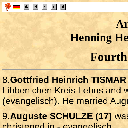
An
Henning H
Fourth
8.
Gottfried Heinrich TISMAR 
Libbenichen Kreis Lebus and w
(evangelisch). He married Au
9.
Auguste SCHULZE (17)
was
christened in - evangelisch.