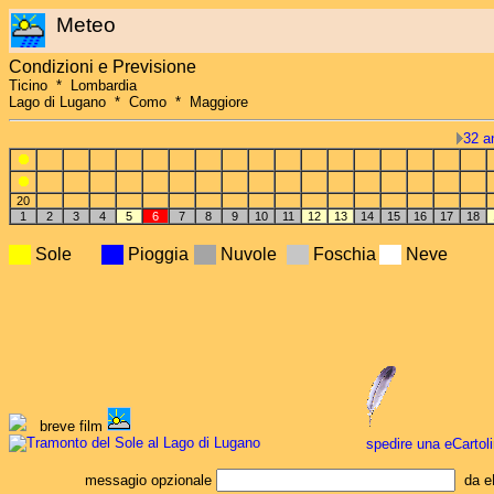
Meteo
Condizioni e Previsione
Ticino * Lombardia
Lago di Lugano * Como * Maggiore
32 a
20
1
2
3
4
5
6
7
8
9
10
11
12
13
14
15
16
17
18
Sole
Pioggia
Nuvole
Foschia
Neve
breve film
spedire una eCartol
messagio opzionale
da eM