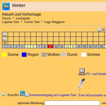
Wetter
Aktuell und Vorhersage
Tessin * Lombardei
Luganer See * Comer See * Lago Maggiore
32 
20
1
2
3
4
5
6
7
8
9
10
11
12
13
14
15
16
17
18
Sonne
Regen
Wolken
Dunst
Schnee
PC- und Noteb
Kurzfilm
Eine eGrusskarte s
optionale Mitteilung
von 