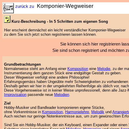
Komponier-Wegweiser
zurück zu
Kurz-Beschreibung - In 5 Schritten zum eigenen Song
Hier erscheint demnächst ein leicht verständlicher Komponier-Wegweiser
zu dem Sie sich jetzt schon registrieren lassen können.
Sie können sich hier registrieren la
Sie sind schon registriert und möchten
Grundbetrachtungen
Normalerweise steht am Anfang einer
Komposition
eine
Melodie
, zu der m
Instrumentierung dem ganzen Stück eine endgültige Gestalt zu geben.
Dieser Wegweiser verfolgt eine andere Philosophie!
Erfahrungsgemäss haben Ungeübte mehr Schwierigkeiten zu vorhandene
Deshalb gehen wir hier in der umgekehrten Reihenfolge als üblich vor, na
Diese Vorgehensweise ist in keiner Weise unprofessionell, denn alle Jazz
Improvisation
passende neue
Melodien
.
Ziel
Hobby-Musiker und Bandleader komponieren eigene Stücke,
ohne Vorkenntnisse in
Komposition
,
Harmonielehre
,
Melodik
und
Arrangier
Auch reichen nur geringe Notenkenntnisse aus, um zum gewünschten Erf
Sind Sie ein Hobby-Musiker, der ein Keyboard, einen Expander oder einen 