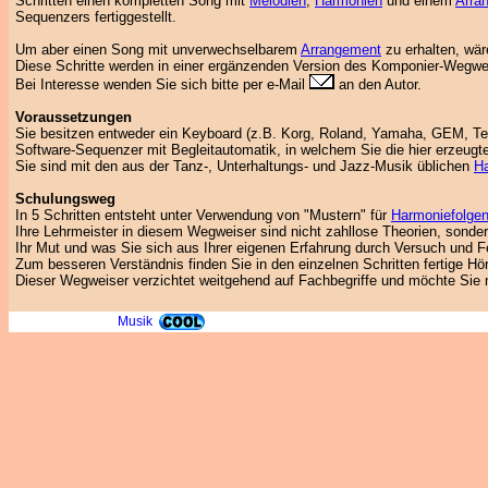
Schritten einen kompletten Song mit
Melodien
,
Harmonien
und einem
Arra
Sequenzers fertiggestellt.
Um aber einen Song mit unverwechselbarem
Arrangement
zu erhalten, wäre
Diese Schritte werden in einer ergänzenden Version des Komponier-Wegwe
Bei Interesse wenden Sie sich bitte per e-Mail
an den Autor.
Voraussetzungen
Sie besitzen entweder ein Keyboard (z.B. Korg, Roland, Yamaha, GEM, Te
Software-Sequenzer mit Begleitautomatik, in welchem Sie die hier erzeug
Sie sind mit den aus der Tanz-, Unterhaltungs- und Jazz-Musik üblichen
H
Schulungsweg
In 5 Schritten entsteht unter Verwendung von "Mustern" für
Harmoniefolge
Ihre Lehrmeister in diesem Wegweiser sind nicht zahllose Theorien, sonde
Ihr Mut und was Sie sich aus Ihrer eigenen Erfahrung durch Versuch und Fehl
Zum besseren Verständnis finden Sie in den einzelnen Schritten fertige Hör
Dieser Wegweiser verzichtet weitgehend auf Fachbegriffe und möchte Sie ni
Musik