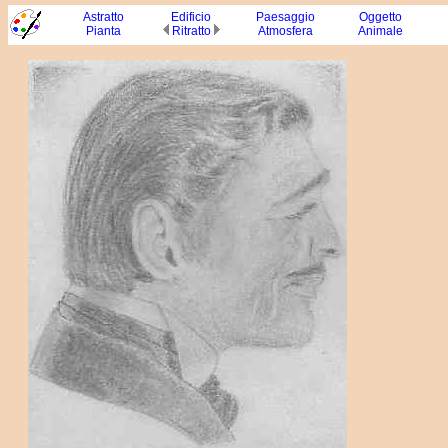
Astratto
Edificio
Paesaggio
Oggetto
Pianta
Ritr
atto
Atmosfera
Animale