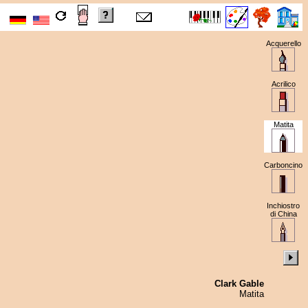
Acquerello
Acrilico
Matita
Carboncino
Inchiostro
di China
Clark Gable
Matita