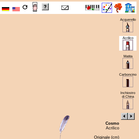
Acquerello
Acrilico
Matita
Carboncino
Inchiostro
di China
Cosmo
Acrilico
Originale (cm)