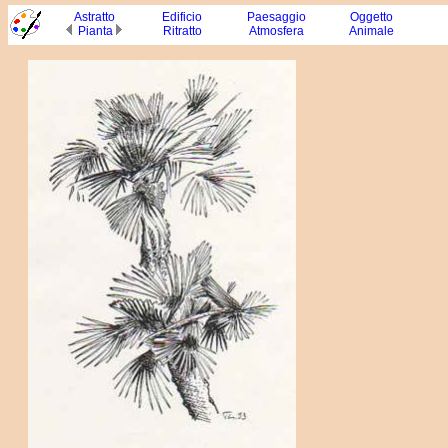
Astratto
Edificio
Paesaggio
Oggetto
Pia
nta
Ritratto
Atmosfera
Animale