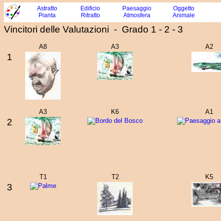
Astratto
Edificio
Paesaggio
Oggetto
Pianta
Ritratto
Atmosfera
Animale
Vincitori delle Valutazioni - Grado 1 - 2 - 3
A8
A3
A2
1
A3
K6
A1
2
T1
T2
K5
3