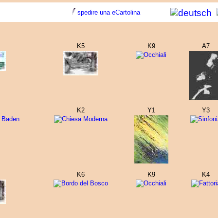
spedire una eCartolina
K5
K9
A7
K2
Y1
Y3
K6
K9
K4