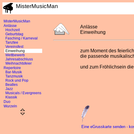
MisterMusicMan
MisterMusicMan
Anlässe
Anlässe
Hochzeit
Einweihung
Geburtstag
Fasching / Karneval
Tanztee
Vereinsfest
zum Moment des feierlic
Einweihung
Wettbewerb
die passende musikalisc
Jahresabschluss
Weihnachtsfeier
und zum Fröhlichsein d
Repertoire
Bar-Musik
Tanzmusik
Rock und Pop
Beatles
Jazz
Musicals / Evergreens
Klassik
Duo
Wurzeln
Eine eGrusskarte senden - ko