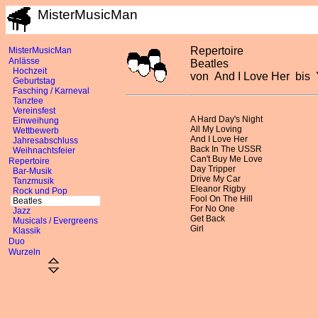
MisterMusicMan
Repertoire
MisterMusicMan
Anlässe
Beatles
Hochzeit
von And I Love Her bis 
Geburtstag
Fasching / Karneval
Tanztee
Vereinsfest
A Hard Day's Night
Einweihung
All My Loving
Wettbewerb
And I Love Her
Jahresabschluss
Back In The USSR
Weihnachtsfeier
Can't Buy Me Love
Repertoire
Day Tripper
Bar-Musik
Drive My Car
Tanzmusik
Eleanor Rigby
Rock und Pop
Fool On The Hill
Beatles
For No One
Jazz
Get Back
Musicals / Evergreens
Girl
Klassik
Duo
Wurzeln