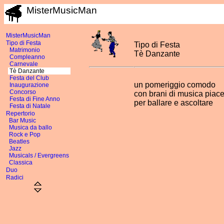
MisterMusicMan
MisterMusicMan
Tipo di Festa
Tipo di Festa
Matrimonio
Tè Danzante
Compleanno
Carnevale
Tè Danzante
Festa del Club
un pomeriggio comodo
Inaugurazione
Concorso
con brani di musica piac
Festa di Fine Anno
per ballare e ascoltare
Festa di Natale
Repertorio
Bar Music
Musica da ballo
Rock e Pop
Beatles
Jazz
Musicals / Evergreens
Classica
Duo
Radici