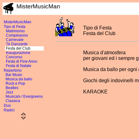
MisterMusicMan
MisterMusicMan
Tipo di Festa
Tipo di Festa
Matrimonio
Festa del Club
Compleanno
Carnevale
Tè Danzante
Festa del Club
Musica d'atmosfera
Inaugurazione
Concorso
per giovani ed i sempre g
Festa di Fine Anno
Festa di Natale
Musica da ballo per ogni
Repertorio
Bar Music
Musica da ballo
Giochi degli indovinelli m
Rock e Pop
Beatles
KARAOKE
Jazz
Musicals / Evergreens
Classica
Duo
Radici