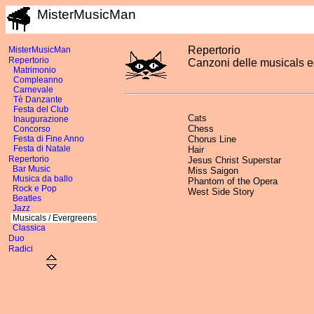
MisterMusicMan
Repertorio
MisterMusicMan
Repertorio
Canzoni delle musicals e
Matrimonio
Compleanno
Carnevale
Tè Danzante
Festa del Club
Cats
Inaugurazione
Chess
Concorso
Festa di Fine Anno
Chorus Line
Festa di Natale
Hair
Repertorio
Jesus Christ Superstar
Bar Music
Miss Saigon
Musica da ballo
Phantom of the Opera
Rock e Pop
West Side Story
Beatles
Jazz
Musicals / Evergreens
Classica
Duo
Radici