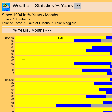
Weather - Statistics % Years
Since 1994 in % Years / Months
Ticino * Lombardy
Lake of Como * Lake of Lugano * Lake Maggiore
%
Years
/ Months - - -
1994 01
Sun
02
03
04
05
06
07
08
***
09
10
11
12
1995 01
02
03
04
05
06
07
08
09
10