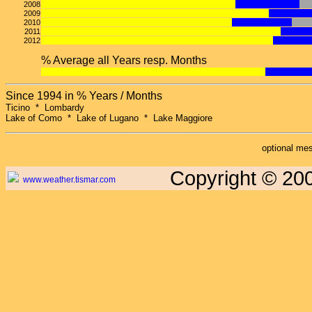
2008
2009
2010
2011
2012
% Average all Years resp. Months
Since 1994 in % Years / Months
Ticino * Lombardy
Lake of Como * Lake of Lugano * Lake Maggiore
optional m
Copyright © 200
www.weather.tismar.com