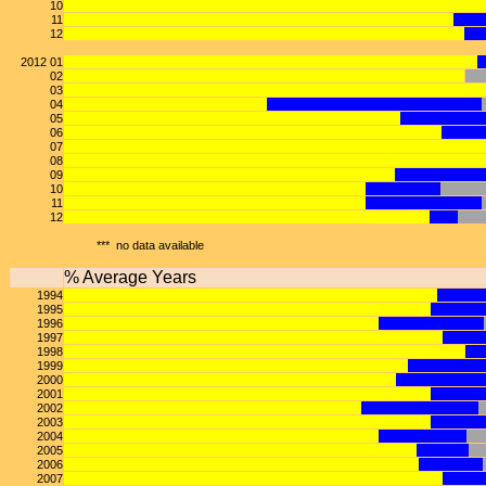
10
11
12
2012 01
02
03
04
05
06
07
08
09
10
11
12
*** no data available
% Average Years
1994
1995
1996
1997
1998
1999
2000
2001
2002
2003
2004
2005
2006
2007