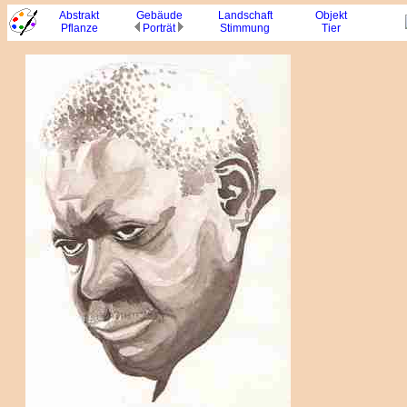
Abstrakt
Gebäude
Landschaft
Objekt
Pflanze
Port
rät
Stimmung
Tier